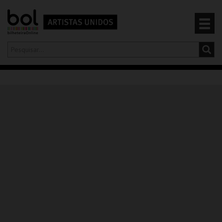
Olá,
iniciar sessão
PT
0
CARRINHO
EVENTOS
CARTÕES
PRODUTOS