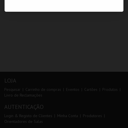
LOJA
Pesquisar
Carrinho de compras
Eventos
Cartões
Produtos
Livro de Reclamações
AUTENTICAÇÃO
Login & Registo de Clientes
Minha Conta
Produtores
Orientadores de Salas