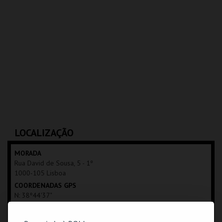
LOCALIZAÇÃO
MORADA
Rua David de Sousa, 5 - 1º
1000-105 Lisboa
COORDENADAS GPS
N: 38º44'37"
W: 09º08'41"