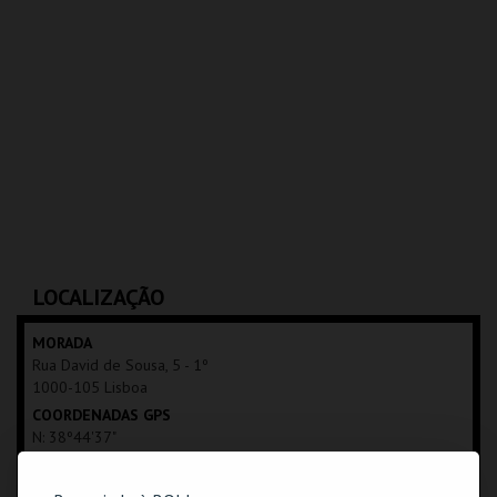
LOCALIZAÇÃO
MORADA
Rua David de Sousa, 5 - 1º
1000-105 Lisboa
COORDENADAS GPS
N: 38º44'37"
W: 09º08'41"