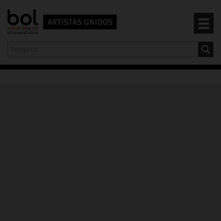
Olá,
iniciar sessão
PT
0
CARRINHO
EVENTOS
CARTÕES
PRODUTOS