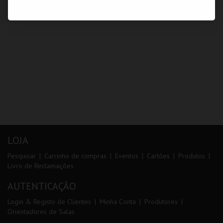
LOJA
Pesquisar
Carrinho de compras
Eventos
Cartões
Produtos
Livro de Reclamações
AUTENTICAÇÃO
Login & Registo de Clientes
Minha Conta
Produtores
Orientadores de Salas