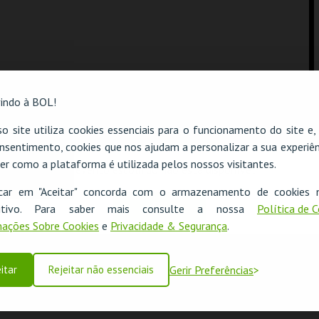
indo à BOL!
o site utiliza cookies essenciais para o funcionamento do site e
nsentimento, cookies que nos ajudam a personalizar a sua experiên
er como a plataforma é utilizada pelos nossos visitantes.
O evento escolhido não está disponível
icar em "Aceitar" concorda com o armazenamento de cookies 
OK
ositivo. Para saber mais consulte a nossa
Política de 
ações Sobre Cookies
e
Privacidade & Segurança
.
itar
Rejeitar não essenciais
Gerir Preferências