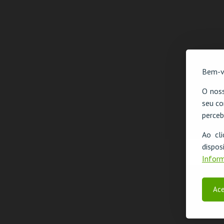
Bem-v
O noss
seu co
perceb
Ao cl
disp
Inform
Ace