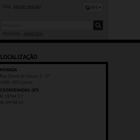
Olá,
iniciar sessão
PT
PESQUISA:
AVANÇADA
DISTRITO
LOCALIZAÇÃO
SALA
MORADA
Rua David de Sousa, 5 - 1º
1000-105 Lisboa
COORDENADAS GPS
N: 38º44'37"
W: 09º08'41"