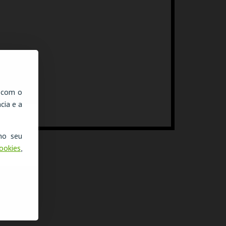
, com o
cia e a
no seu
Cookies
,